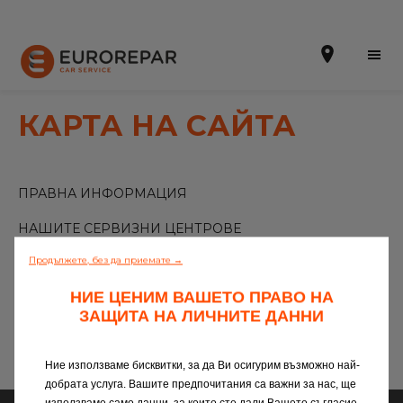
КАРТА НА САЙТА
Запазете час
ПРАВНА ИНФОРМАЦИЯ
ЗА НАС
НАШИТЕ СЕРВИЗНИ ЦЕНТРОВЕ
УСЛУГИ
Продължете, без да приемате →
НОВИНИ
НИЕ ЦЕНИМ ВАШЕТО ПРАВО НА
ГАМА РЕЗЕРВНИ ЧАСТИ
КАКВО ПРЕДСТАВЛЯВА EUROREPAR CAR SERVICE?
ЗАЩИТА НА ЛИЧНИТЕ ДАННИ
УСЛУГИ
НОВИНИ
Ние използваме бисквитки, за да Ви осигурим възможно най-
ОБСЛУЖВАНЕ НА КЛИЕНТИ
ОБСЛУЖВАНЕ НА КЛИЕНТИ
добрата услуга. Вашите предпочитания са важни за нас, ще