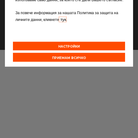
използваме само данни, за които сте дали Вашето съгласие.
Copyright ©2026
Всички сервизи
За повече информация за нашата Политика за защита на
тук
личните данни, кликнете
.
ПРАВНА ИНФОРМАЦИЯ
Присъединете се към мрежата
ДЕКЛАРАЦИЯ ЗА СЪГЛАСИЕ
НАСТРОЙКИ
ПРИЕМАМ ВСИЧКО